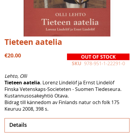
Skip
Tieteen aatelia
to
the
€20.00
OUT OF STOCK
beginning
SKU
978-951-1-22291-0
of
the
Lehto, Olli
images
Tieteen aatelia
. Lorenz Lindelöf ja Ernst Lindelöf
gallery
Finska Vetenskaps-Societeten - Suomen Tiedeseura.
Kustannusosakeyhtiö Otava.
Bidrag till kännedom av Finlands natur och folk 175
Keuruu 2008, 398 s.
Details