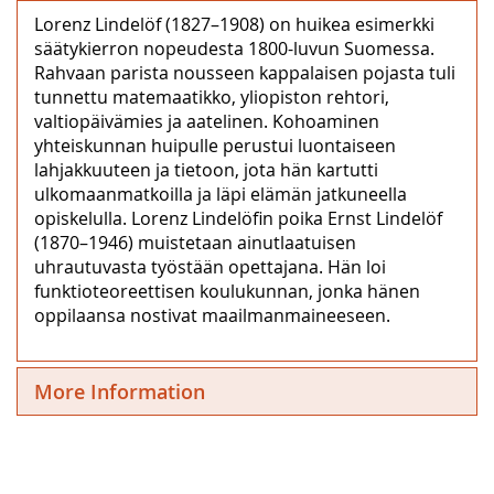
Lorenz Lindelöf (1827–1908) on huikea esimerkki
säätykierron nopeudesta 1800-luvun Suomessa.
Rahvaan parista nousseen kappalaisen pojasta tuli
tunnettu matemaatikko, yliopiston rehtori,
valtiopäivämies ja aatelinen. Kohoaminen
yhteiskunnan huipulle perustui luontaiseen
lahjakkuuteen ja tietoon, jota hän kartutti
ulkomaanmatkoilla ja läpi elämän jatkuneella
opiskelulla. Lorenz Lindelöfin poika Ernst Lindelöf
(1870–1946) muistetaan ainutlaatuisen
uhrautuvasta työstään opettajana. Hän loi
funktioteoreettisen koulukunnan, jonka hänen
oppilaansa nostivat maailmanmaineeseen.
More Information