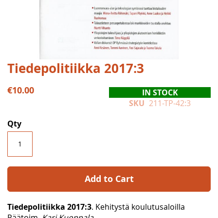
Skip
Tiedepolitiikka 2017:3
to
the
€10.00
IN STOCK
beginning
SKU
211-TP-42:3
of
the
Qty
images
gallery
Add to Cart
Tiedepolitiikka 2017:3
. Kehitystä koulutusaloilla
Päätoim.
Kari Kuoppala