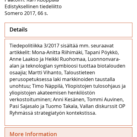
Edistyksellinen tiedeliitto
Somero 2017, 66 s.
Details
Tiedepolitiikka 3/2017 sisältää mm. seuraavat
artikkelit: Mona-Anitta Riihimäki, Tapani Pöykkö,
Anne Laakso ja Heikki Ruohomaa, Luonnonvara-
alan ja teknologian symbioosi tuottaa biotalouden
osaajia; Martti Vihanto, Taloustieteen
perusopetuksessa laki markkinoiden taustalla
unohtuu; Timo Näppilä, Yliopistojen tulosohjaus ja
yliopistojen akateemisen henkilöstön
verkostoituminen; Anni Kesänen, Tommi Auvinen,
Pasi Sajasalo ja Tuomo Takala, Vallan diskurssit OP
Ryhmässä strategiatyön kontekstissa.
More Information