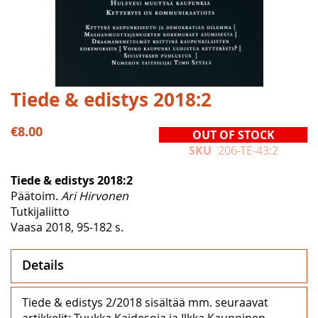
Skip
Tiede & edistys 2018:2
to
the
€8.00
OUT OF STOCK
beginning
SKU
206-TE-43:2
of
the
Tiede & edistys 2018:2
images
Päätoim.
Ari Hirvonen
gallery
Tutkijaliitto
Vaasa 2018, 95-182 s.
Details
Tiede & edistys 2/2018 sisältää mm. seuraavat
artikkelit: Tuukka Kaidesoja ja Ilkka Kauppinen,