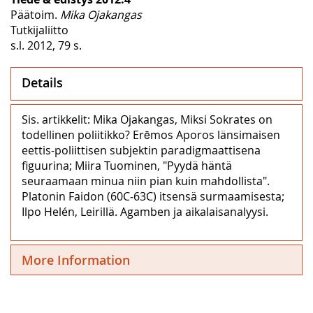
Päätoim.
Mika Ojakangas
Tutkijaliitto
s.l. 2012, 79 s.
Details
Sis. artikkelit: Mika Ojakangas, Miksi Sokrates on
todellinen poliitikko? Erēmos Aporos länsimaisen
eettis-poliittisen subjektin paradigmaattisena
figuurina; Miira Tuominen, "Pyydä häntä
seuraamaan minua niin pian kuin mahdollista".
Platonin Faidon (60C‒63C) itsensä surmaamisesta;
Ilpo Helén, Leirillä. Agamben ja aikalaisanalyysi.
More Information