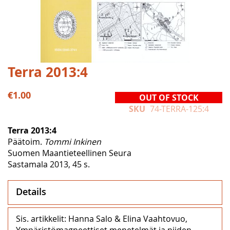
Skip
Terra 2013:4
to
the
€1.00
OUT OF STOCK
beginning
SKU
74-TERRA-125:4
of
the
Terra 2013:4
images
Päätoim.
Tommi Inkinen
gallery
Suomen Maantieteellinen Seura
Sastamala 2013, 45 s.
Details
Sis. artikkelit: Hanna Salo & Elina Vaahtovuo,
Ympäristömagneettiset menetelmät ja niiden