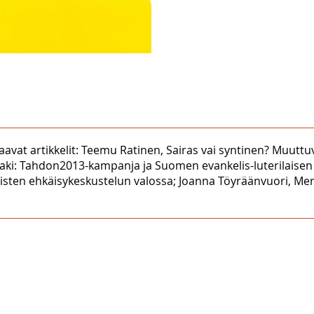
aavat artikkelit: Teemu Ratinen, Sairas vai syntinen? Muutt
ttolaki: Tahdon2013-kampanja ja Suomen evankelis-luterilais
aisten ehkäisykeskustelun valossa; Joanna Töyräänvuori, Mer