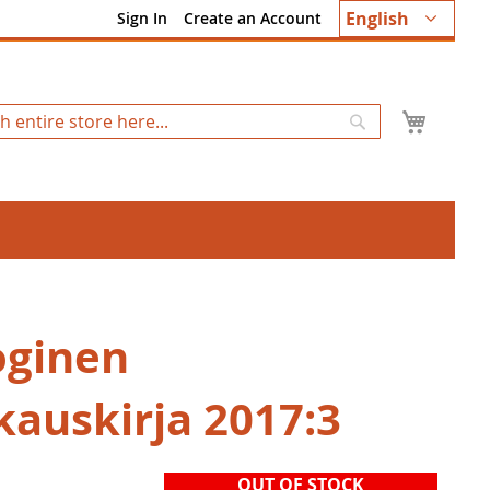
Language
English
Sign In
Create an Account
My Ca
Search
oginen
kauskirja 2017:3
OUT OF STOCK