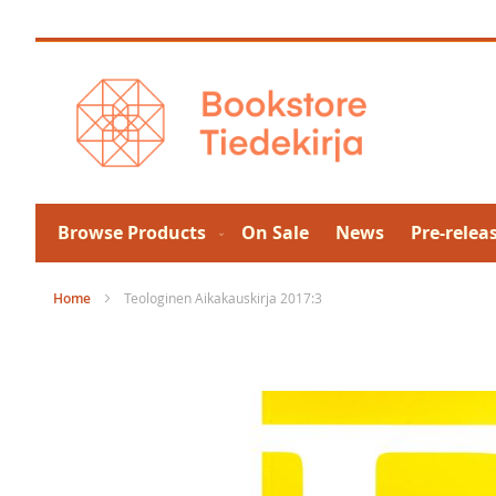
Skip
to
Content
Browse Products
On Sale
News
Pre-relea
Home
Teologinen Aikakauskirja 2017:3
Skip
to
the
end
of
the