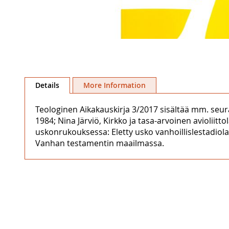
Skip
to
Details
More Information
the
beginning
Teologinen Aikakauskirja 3/2017 sisältää mm. seur
of
1984; Nina Järviö, Kirkko ja tasa-arvoinen aviolii
the
uskonrukouksessa: Eletty usko vanhoillislestadiol
images
Vanhan testamentin maailmassa.
gallery