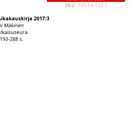
SKU
195-TA-122:3
Aikakauskirja 2017:3
pi Mäkinen
ulkaisuseura
193-288 s.