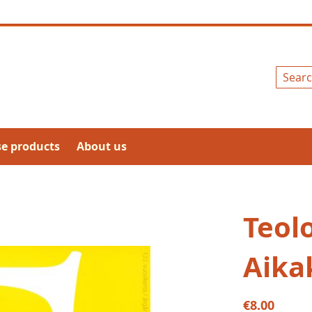
Search
se products
About us
Teol
Aika
€8.00