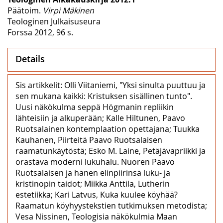
Päätoim.
Virpi Mäkinen
Teologinen Julkaisuseura
Forssa 2012, 96 s.
Details
Sis artikkelit: Olli Viitaniemi, "Yksi sinulta puuttuu ja
sen mukana kaikki: Kristuksen sisällinen tunto".
Uusi näkökulma seppä Högmanin repliikin
lähteisiin ja alkuperään; Kalle Hiltunen, Paavo
Ruotsalainen kontemplaation opettajana; Tuukka
Kauhanen, Piirteitä Paavo Ruotsalaisen
raamatunkäytöstä; Esko M. Laine, Petäjävapriikki ja
orastava moderni lukuhalu. Nuoren Paavo
Ruotsalaisen ja hänen elinpiirinsä luku- ja
kristinopin taidot; Miikka Anttila, Lutherin
estetiikka; Kari Latvus, Kuka kuulee köyhää?
Raamatun köyhyystekstien tutkimuksen metodista;
Vesa Nissinen, Teologisia näkökulmia Maan