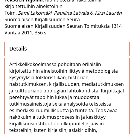
kirjoitettuihin aineistoihin
Toim.
Sami Lakomäki, Pauliina Latvala
&
Kirsi Laurén
Suomalaisen Kirjallisuuden Seura
Suomalaisen Kirjallisuuden Seuran Toimituksia 1314
Vantaa 2011, 356 s.
Details
Artikkelikokoelmassa pohditaan erilaisiin
kirjoitettuihin aineistoihin liittyviä metodologisia
kysymyksiä folkloristiikan, historian,
naistutkimuksen, kirjallisuuden, mediatutkimuksen
ja kulttuuriantropologian lähtökohdista. Kirjoittajat
perehtyvät tapoihin lukea ja muodostaa
tutkimusaineistoja sekä analysoida teksteistä
esimerkiksi ruumiillisuutta ja tunteita. Teos avaa
näkökulmia tutkimusprosessiin ja keskittyy
kirjallisuusinstituution ulkopuolelle jääviin
teksteihin, kuten kirjeisiin, asiakirjoihin,