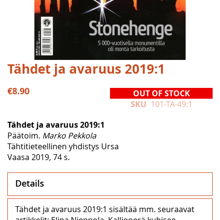
Skip
Tähdet ja avaruus 2019:1
to
the
€8.90
OUT OF STOCK
beginning
SKU
101-TA-49:1
of
the
Tähdet ja avaruus 2019:1
images
Päätoim.
Marko Pekkola
gallery
Tähtitieteellinen yhdistys Ursa
Vaasa 2019, 74 s.
Details
Tähdet ja avaruus 2019:1 sisältää mm. seuraavat
artikkelit: Elina Nieppola, Kallioperä kuhisee