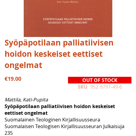
Skip
Syöpäpotilaan palliatiivisen
to
hoidon keskeiset eettiset
the
beginning
ongelmat
of
the
€19.00
images
OUT OF STOCK
gallery
SKU
952-9791-49-6
Mattila, Kati-Pupita
Syöpäpotilaan palliatiivisen hoidon keskeiset
eettiset ongelmat
Suomalainen Teologinen Kirjallisuusseura
Suomalaisen Teologisen Kirjallisuusseuran Julkaisuja
235