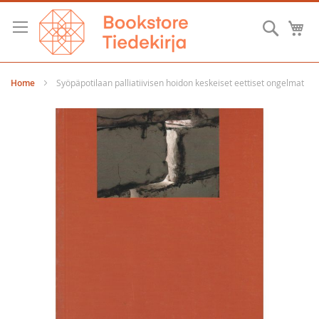
Skip
to
Searc
M
Content
Home
Syöpäpotilaan palliatiivisen hoidon keskeiset eettiset ongelmat
Skip
to
the
end
of
the
images
gallery