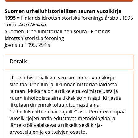
Suomen urheiluhistoriallisen seuran vuosikirja
1995
= Finlands idrottshistoriska förenings årsbok 1995
Toim.
Arto Nevala
Suomen urheiluhistoriallinen seura - Finlands
idrottshistoriska förening
Joensuu 1995, 294 s.
Details
Urheiluhistoriallisen seuran toinen vuosikirja
sisältää urheilun ja liikunnan historiaa laidasta
laitaan. Mukana on artikkeleita voimistelusta ja
ruumiinhoidoista aina tikkakisoihin asti. Kirjassa
liikutaankin ennakkoluulottomasti aina
“urheilukäsitteen äärirajoille” asti. Perinteisempää
vuosikirjojen antia edustavat metodologiaa ja
lähteistöä valaisevat artikkelit sekä kirja-
arvostelujen ja esittelyjen osasto.