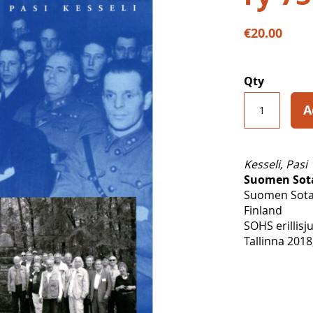
€20.00
Qty
A
Kesseli, Pasi
Suomen Sota
Suomen Sotah
Finland
SOHS erillisj
Tallinna 2018