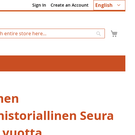
Language
English
Sign In
Create an Account
My Ca
Search
men
historiallinen Seura
5 vuotta