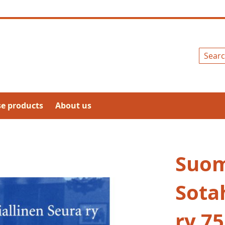
Search
se products
About us
Suo
Sota
ry 7