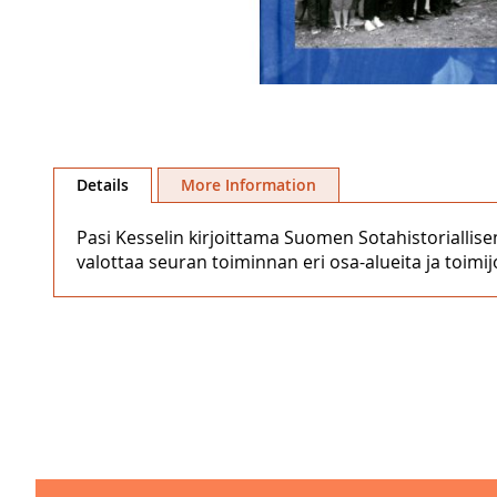
Skip
to
Details
More Information
the
beginning
Pasi Kesselin kirjoittama Suomen Sotahistoriallis
of
valottaa seuran toiminnan eri osa-alueita ja toimi
the
images
gallery