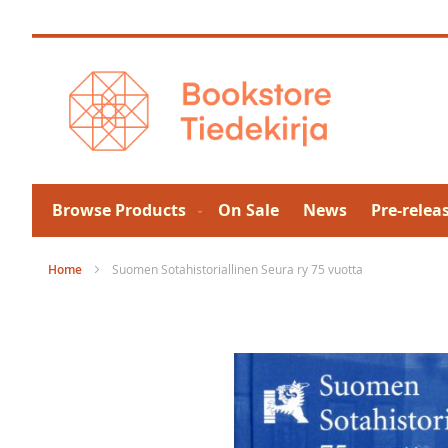
Skip
to
Content
Browse Products
On Sale
News
Pre-relea
Home
Suomen Sotahistoriallinen Seura ry 75 vuotta
Skip
to
the
end
of
the