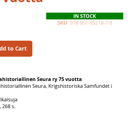
IN STOCK
SKU
978-951-95218-7-9
dd to Cart
historiallinen Seura ry 75 vuotta
istoriallinen Seura, Krigshistoriska Samfundet i
ulkaisuja
, 268 s.