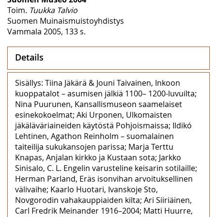
Toim.
Tuukka Talvio
Suomen Muinaismuistoyhdistys
Vammala 2005, 133 s.
Details
Sisällys: Tiina Jäkärä & Jouni Taivainen, Inkoon
kuoppatalot – asumisen jälkiä 1100– 1200-luvuilta;
Nina Puurunen, Kansallismuseon saamelaiset
esinekokoelmat; Aki Urponen, Ulkomaisten
jäkäläväriaineiden käytöstä Pohjoismaissa; Ildikó
Lehtinen, Agathon Reinholm – suomalainen
taiteilija sukukansojen parissa; Marja Terttu
Knapas, Anjalan kirkko ja Kustaan sota; Jarkko
Sinisalo, C. L. Engelin varusteline keisarin sotilaille;
Herman Parland, Eräs isonvihan arvoituksellinen
välivaihe; Kaarlo Huotari, Ivanskoje Sto,
Novgorodin vahakauppiaiden kilta; Ari Siiriäinen,
Carl Fredrik Meinander 1916–2004; Matti Huurre,