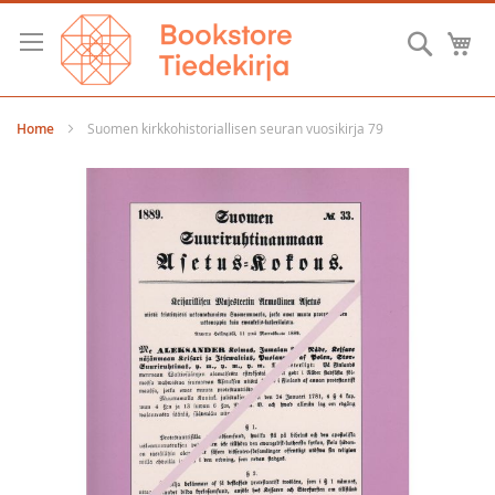
Skip
to
Searc
M
Content
Home
Suomen kirkkohistoriallisen seuran vuosikirja 79
Skip
to
the
end
of
the
images
gallery