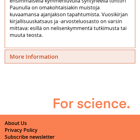
ensimmäisellä kymmenluvulla syntyneellä tohtori
Paunulla on omakohtaisiakin muistoja
kuvaamansa ajanjakson tapahtumista. Vuosikirjan
kirjallisuuskatsaus ja -arvosteluosasto on varsin
mittava: esillä on nelisenkymmentä tutkimusta tai
muuta teosta.
More Information
About Us
Privacy Policy
Subscribe newsletter