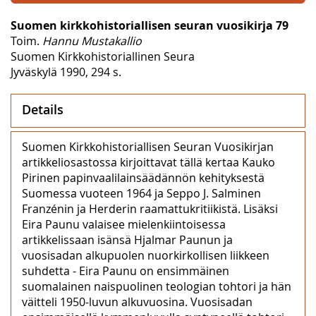
Suomen kirkkohistoriallisen seuran vuosikirja 79
Toim.
Hannu Mustakallio
Suomen Kirkkohistoriallinen Seura
Jyväskylä 1990, 294 s.
Details
Suomen Kirkkohistoriallisen Seuran Vuosikirjan
artikkeliosastossa kirjoittavat tällä kertaa Kauko
Pirinen papinvaalilainsäädännön kehityksestä
Suomessa vuoteen 1964 ja Seppo J. Salminen
Franzénin ja Herderin raamattukritiikistä. Lisäksi
Eira Paunu valaisee mielenkiintoisessa
artikkelissaan isänsä Hjalmar Paunun ja
vuosisadan alkupuolen nuorkirkollisen liikkeen
suhdetta - Eira Paunu on ensimmäinen
suomalainen naispuolinen teologian tohtori ja hän
väitteli 1950-luvun alkuvuosina. Vuosisadan