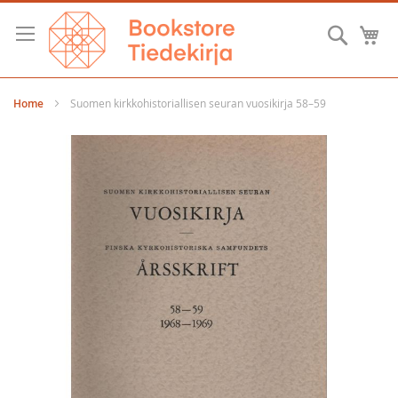
Skip
to
Searc
M
Content
Home
Suomen kirkkohistoriallisen seuran vuosikirja 58–59
Skip
to
the
end
of
the
images
gallery