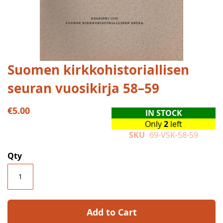
Skip
Suomen kirkkohistoriallisen
to
seuran vuosikirja 58–59
the
beginning
of
€5.00
IN STOCK
the
Only
2
left
images
SKU
69-VSK-58-59
gallery
Qty
Add to Cart