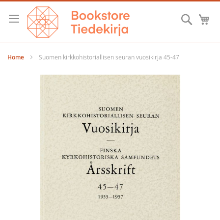
Skip
to
Searc
M
Content
Home
Suomen kirkkohistoriallisen seuran vuosikirja 45-47
Skip
to
the
end
of
the
images
gallery