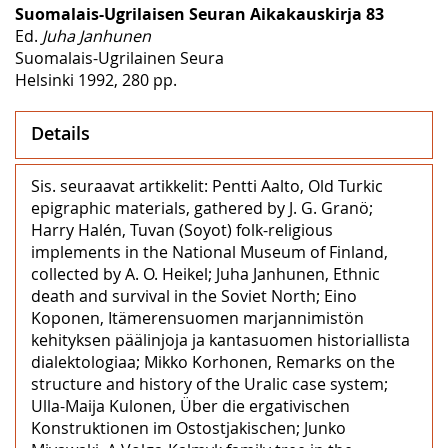
Suomalais-Ugrilaisen Seuran Aikakauskirja 83
Ed.
Juha Janhunen
Suomalais-Ugrilainen Seura
Helsinki 1992, 280 pp.
Details
Sis. seuraavat artikkelit: Pentti Aalto, Old Turkic
epigraphic materials, gathered by J. G. Granö;
Harry Halén, Tuvan (Soyot) folk-religious
implements in the National Museum of Finland,
collected by A. O. Heikel; Juha Janhunen, Ethnic
death and survival in the Soviet North; Eino
Koponen, Itämerensuomen marjannimistön
kehityksen päälinjoja ja kantasuomen historiallista
dialektologiaa; Mikko Korhonen, Remarks on the
structure and history of the Uralic case system;
Ulla-Maija Kulonen, Über die ergativischen
Konstruktionen im Ostostjakischen; Junko