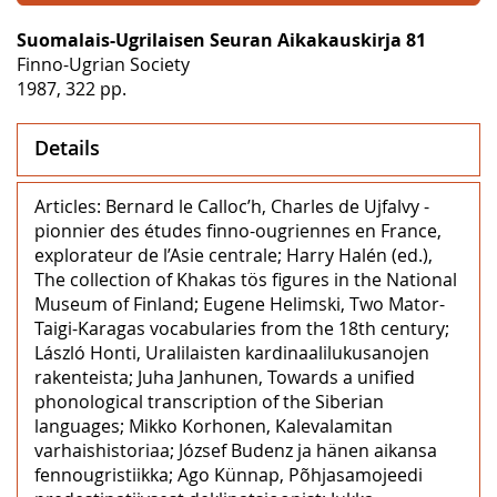
Suomalais-Ugrilaisen Seuran Aikakauskirja 81
Finno-Ugrian Society
1987, 322 pp.
Details
Articles: Bernard le Calloc’h, Charles de Ujfalvy -
pionnier des études finno-ougriennes en France,
explorateur de l’Asie centrale; Harry Halén (ed.),
The collection of Khakas tös figures in the National
Museum of Finland; Eugene Helimski, Two Mator-
Taigi-Karagas vocabularies from the 18th century;
László Honti, Uralilaisten kardinaalilukusanojen
rakenteista; Juha Janhunen, Towards a unified
phonological transcription of the Siberian
languages; Mikko Korhonen, Kalevalamitan
varhaishistoriaa; József Budenz ja hänen aikansa
fennougristiikka; Ago Künnap, Põhjasamojeedi