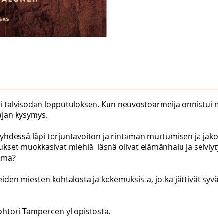
si talvisodan lopputuloksen. Kun neuvostoarmeija onnistui
ajan kysymys.
 yhdessä läpi torjuntavoiton ja rintaman murtumisen ja ja
kset muokkasivat miehiä  läsnä olivat elämänhalu ja selviyt
lema?
den miesten kohtalosta ja kokemuksista, jotka jättivät syvät
 tohtori Tampereen yliopistosta.