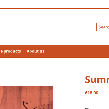
Search
se products
About us
Summ
€18.00