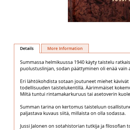
Skip
to
Details
More Information
the
beginning
Summassa helmikuussa 1940 käyty taistelu ratkai
of
puolustuslinjan, sodan päättyminen oli enää vain 
the
images
Eri lähtökohdista sotaan joutuneet miehet kävivät
gallery
todellisuuden taistelukentillä. Äärimmäiset kokemu
Miltä tuntui rintamakarkuruus tai asetoverin kuo
Summan tarina on kertomus taisteluun osallistunei
paljastava kuvaus siitä, millaista on olla sodassa.
Jussi Jalonen on sotahistorian tutkija ja filosofian