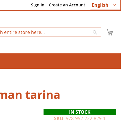
Language
English
Sign In
Create an Account
My Ca
Search
an tarina
IN STOCK
SKU
978-952-222-829-1