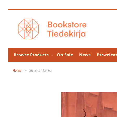
Skip
to
Content
Browse Products
On Sale
News
Pre-relea
Home
Summan tarina
Skip
to
the
end
of
the