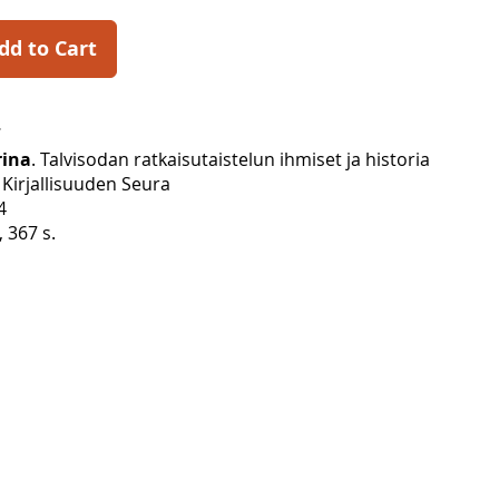
dd to Cart
ina
. Talvisodan ratkaisutaistelun ihmiset ja historia
Kirjallisuuden Seura
4
, 367 s.