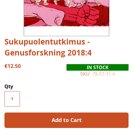
Skip
Sukupuolentutkimus -
to
Genusforskning 2018:4
the
beginning
of
€12.50
IN STOCK
the
SKU
78-ST-31:4
images
gallery
Qty
Add to Cart