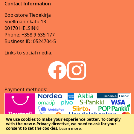
Contact Information
Bookstore Tiedekirja
Snellmaninkatu 13
00170 HELSINKI
Phone: +358 9 635 177
Business ID: 0524704-5
Links to social media:
Payment methods:
We use cookies to make your experience better.
To comply
with the new e-Privacy directive, we need to ask for your
consent to set the cookies.
Learn more
.