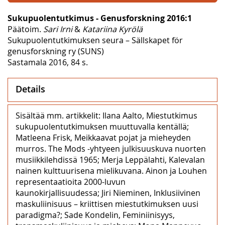
Sukupuolentutkimus - Genusforskning 2016:1
Päätoim.
Sari Irni
&
Katariina Kyrölä
Sukupuolentutkimuksen seura – Sällskapet för
genusforskning ry (SUNS)
Sastamala 2016, 84 s.
Details
Sisältää mm. artikkelit: Ilana Aalto, Miestutkimus
sukupuolentutkimuksen muuttuvalla kentällä;
Matleena Frisk, Meikkaavat pojat ja mieheyden
murros. The Mods -yhtyeen julkisuuskuva nuorten
musiikkilehdissä 1965; Merja Leppälahti, Kalevalan
nainen kulttuurisena mielikuvana. Ainon ja Louhen
representaatioita 2000-luvun
kaunokirjallisuudessa; Jiri Nieminen, Inklusiivinen
maskuliinisuus – kriittisen miestutkimuksen uusi
paradigma?; Sade Kondelin, Feminiinisyys,