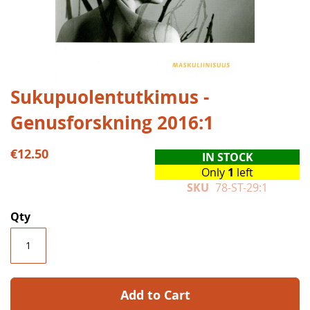
Skip
Sukupuolentutkimus -
to
Genusforskning 2016:1
the
beginning
of
€12.50
IN STOCK
the
Only
1
left
images
SKU
78-ST-29:1
gallery
Qty
Add to Cart