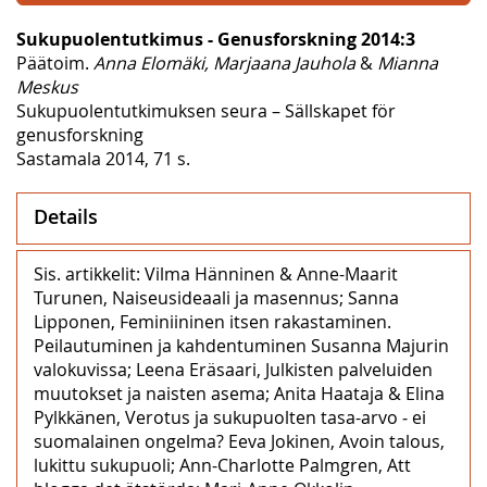
Sukupuolentutkimus - Genusforskning 2014:3
Päätoim.
Anna Elomäki, Marjaana Jauhola
&
Mianna
Meskus
Sukupuolentutkimuksen seura – Sällskapet för
genusforskning
Sastamala 2014, 71 s.
Details
Sis. artikkelit: Vilma Hänninen & Anne-Maarit
Turunen, Naiseusideaali ja masennus; Sanna
Lipponen, Feminiininen itsen rakastaminen.
Peilautuminen ja kahdentuminen Susanna Majurin
valokuvissa; Leena Eräsaari, Julkisten palveluiden
muutokset ja naisten asema; Anita Haataja & Elina
Pylkkänen, Verotus ja sukupuolten tasa-arvo ‒ ei
suomalainen ongelma? Eeva Jokinen, Avoin talous,
lukittu sukupuoli; Ann-Charlotte Palmgren, Att