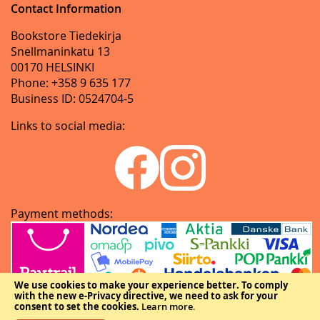
Contact Information
Bookstore Tiedekirja
Snellmaninkatu 13
00170 HELSINKI
Phone: +358 9 635 177
Business ID: 0524704-5
Links to social media:
Payment methods:
We use cookies to make your experience better.
To comply
with the new e-Privacy directive, we need to ask for your
consent to set the cookies.
Learn more
.