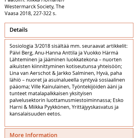
Westermarck Society, The
Vaasa 2018, 227-322 s.
Details
Sosiologia 3/2018 sisältää mm. seuraavat artikkelit:
Päivi Berg, Anu-Hanna Anttila ja Vuokko Härmä
Lähteminen ja jääminen luokkatekona – nuorten
aikuisten kiinnittyminen kotiseutunsa yhteisöön;
Lina van Aerschot & Jarkko Salminen, Hyvä, paha
lähiö – nuoret ja asuinalueella syntyvä sosiaalinen
pääoma; Ville Kainulainen, Työntekijöiden ääni ja
tunteet matalapalkkaisen yksityisen
palvelusektorin luottamusmiestoiminnassa; Esko
Harni & Miikka Pyykkönen, Yrittäjyyskasvatus ja
kansalaisuuden eetos.
More Information