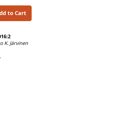
dd to Cart
016:2
to K. Järvinen
.