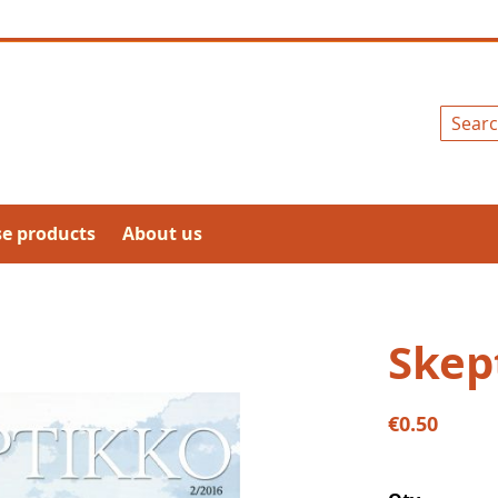
Search
se products
About us
Skep
€0.50