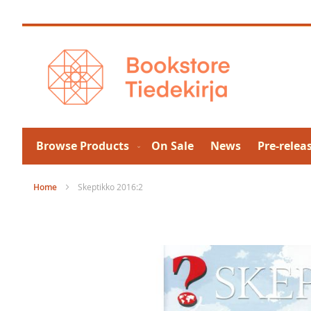
Skip
to
Content
Browse Products
On Sale
News
Pre-relea
Home
Skeptikko 2016:2
Skip
to
the
end
of
the