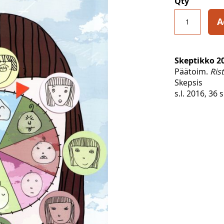
Qty
A
Skeptikko 2
Päätoim.
Ris
Skepsis
s.l. 2016, 36 s