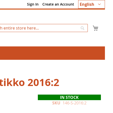
Language
English
Sign In
Create an Account
My Ca
Search
tikko 2016:2
IN STOCK
SKU
146-S-2016:2