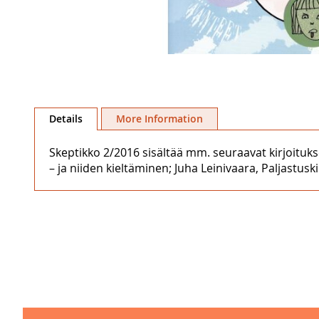
Skip
to
Details
More Information
the
beginning
Skeptikko 2/2016 sisältää mm. seuraavat kirjoituks
of
– ja niiden kieltäminen; Juha Leinivaara, Paljastusk
the
images
gallery