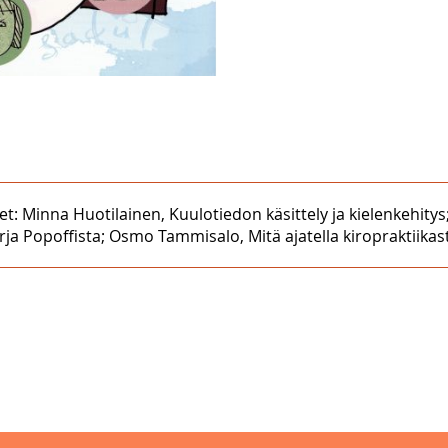
et: Minna Huotilainen, Kuulotiedon käsittely ja kielenkehit
irja Popoffista; Osmo Tammisalo, Mitä ajatella kiropraktiikas