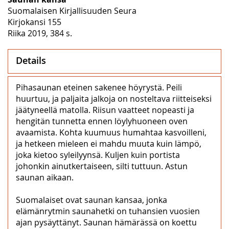
Suomalaisen Kirjallisuuden Seura
Kirjokansi 155
Riika 2019, 384 s.
Details
Pihasaunan eteinen sakenee höyrystä. Peili
huurtuu, ja paljaita jalkoja on nosteltava riitteiseksi
jäätyneellä matolla. Riisun vaatteet nopeasti ja
hengitän tunnetta ennen löylyhuoneen oven
avaamista. Kohta kuumuus humahtaa kasvoilleni,
ja hetkeen mieleen ei mahdu muuta kuin lämpö,
joka kietoo syleilyynsä. Kuljen kuin portista
johonkin ainutkertaiseen, silti tuttuun. Astun
saunan aikaan.
Suomalaiset ovat saunan kansaa, jonka
elämänrytmin saunahetki on tuhansien vuosien
ajan pysäyttänyt. Saunan hämärässä on koettu