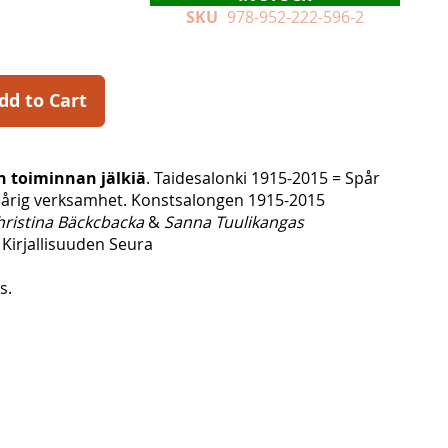
SKU
978-952-222-596-2
dd to Cart
n toiminnan jälkiä
. Taidesalonki 1915-2015 = Spår
årig verksamhet. Konstsalongen 1915-2015
hristina Bäckcbacka
&
Sanna Tuulikangas
Kirjallisuuden Seura
s.