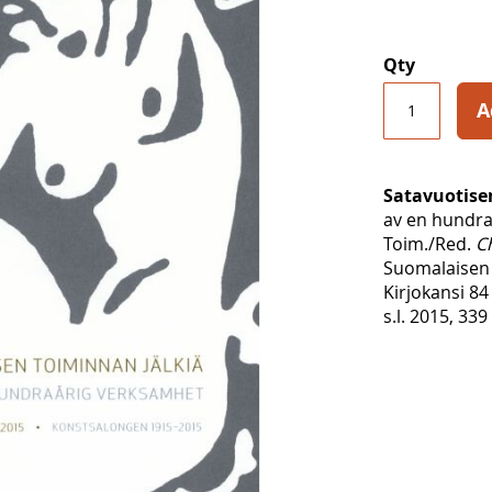
Qty
A
Satavuotise
av en hundra
Toim./Red.
C
Suomalaisen 
Kirjokansi 84
s.l. 2015, 339 