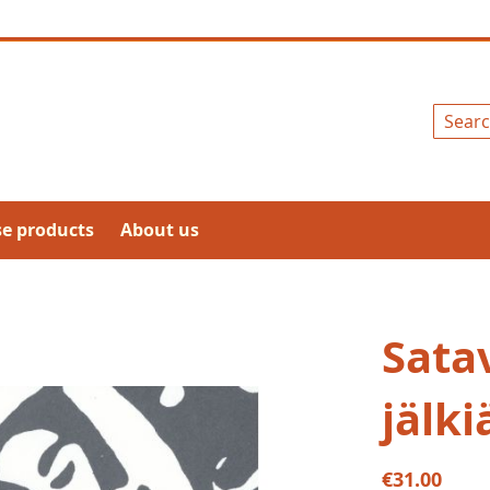
Search
se products
About us
Sata
jälki
€31.00