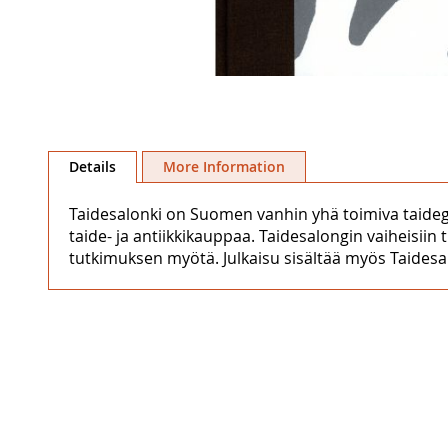
Skip
to
Details
More Information
the
beginning
Taidesalonki on Suomen vanhin yhä toimiva taidegall
of
taide- ja antiikkikauppaa. Taidesalongin vaiheisiin 
the
tutkimuksen myötä. Julkaisu sisältää myös Taidesa
images
gallery