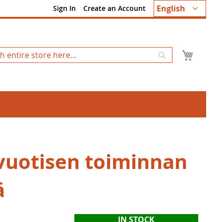
Language
English
Sign In
Create an Account
My Ca
Search
vuotisen toiminnan
ä
IN STOCK