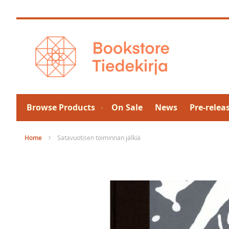
Skip
to
Content
Browse Products
On Sale
News
Pre-relea
Home
Satavuotisen toiminnan jälkiä
Skip
to
the
end
of
the