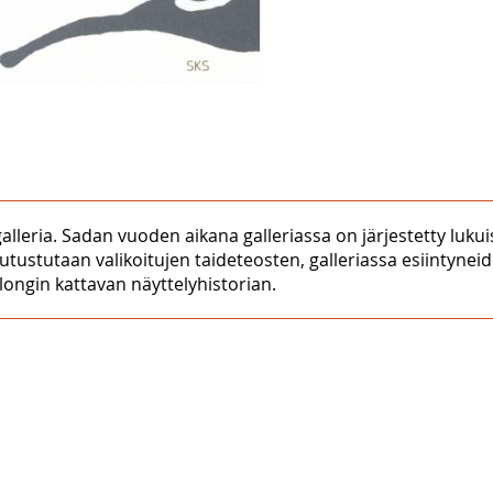
eria. Sadan vuoden aikana galleriassa on järjestetty lukuisia
tutustutaan valikoitujen taideteosten, galleriassa esiintyneid
longin kattavan näyttelyhistorian.