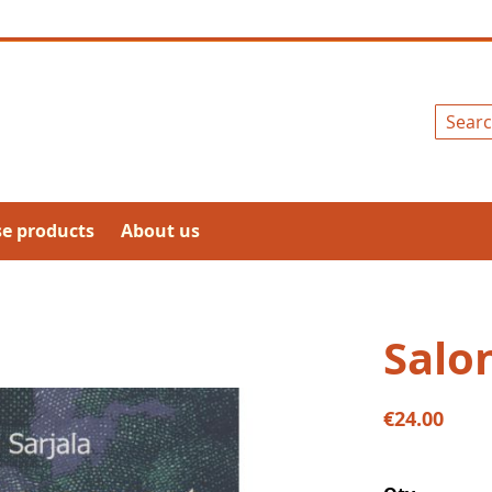
Search
se products
About us
Salo
€24.00