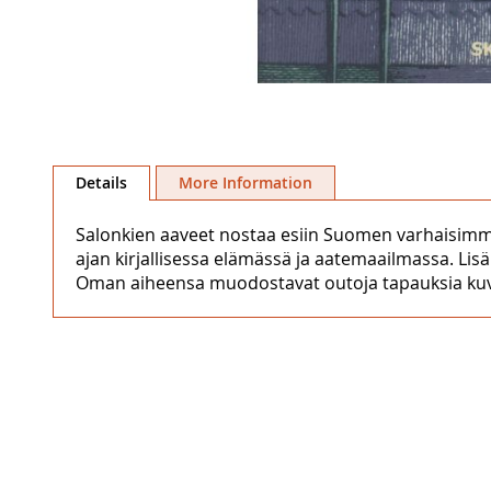
Skip
to
Details
More Information
the
beginning
Salonkien aaveet nostaa esiin Suomen varhaisimm
of
ajan kirjallisessa elämässä ja aatemaailmassa. Lisä
the
Oman aiheensa muodostavat outoja tapauksia ku
images
gallery