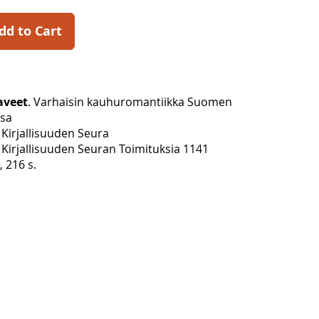
dd to Cart
aveet
. Varhaisin kauhuromantiikka Suomen
ssa
Kirjallisuuden Seura
Kirjallisuuden Seuran Toimituksia 1141
, 216 s.