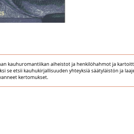
an kauhuromantiikan aiheistot ja henkilöhahmot ja kartoit
ksi se etsii kauhukirjallisuuden yhteyksiä säätyläistön ja la
vanneet kertomukset.