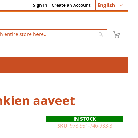
Language
English
Sign In
Create an Account
My Ca
Search
nkien aaveet
IN STOCK
SKU
978-951-746-933-3