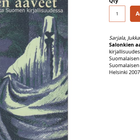
Qty
A
Sarjala, Jukka
Salonkien a
kirjallisuude
Suomalaisen 
Suomalaisen 
Helsinki 2007