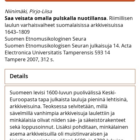
Niinimäki, Pirjo-Liisa
Saa veisata omalla pulskalla nuotillansa
. Riimillisen
laulun varhaisvaiheet suomalaisissa arkkiveisuissa
1643–1809
Suomen Etnomusikologinen Seura
Suomen Etnomusikologisen Seuran julkaisuja 14. Acta
Electronica Universitatis Tamperensis 593 14
Tampere 2007, 312 s.
Details
Suomeen levisi 1600-luvun puolivälissä Keski-
Euroopasta tapa julkaista lauluja pieninä lehtisinä,
arkkiveisuina. Teoksessa selvitetään, millä
sävelmillä vanhimpia arkkiveisuja laulettiin ja
minkälaisia olivat niiden säe- ja säkeistörakenteet
sekä loppusoinnut. Lisäksi pohditaan, minkälainen
asema arkkiveisuilla oli muistinvaraisen ja