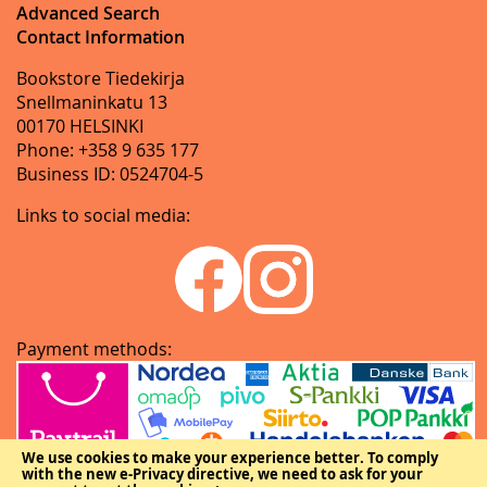
Advanced Search
Contact Information
Bookstore Tiedekirja
Snellmaninkatu 13
00170 HELSINKI
Phone: +358 9 635 177
Business ID: 0524704-5
Links to social media:
Payment methods:
We use cookies to make your experience better.
To comply
with the new e-Privacy directive, we need to ask for your