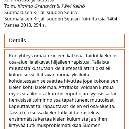
Toim.
Kimmo Granqvist
&
Päivi Rainò
Suomalaisen Kirjallisuuden Seura
Suomalaisen Kirjallisuuden Seuran Toimituksia 1404
Vantaa 2013, 254 s.
Details
Kun yhteys omaan kieleen katkeaa, taidot kielen eri
osa-alueilla alkavat hiljalleen rapistua. Tällaista
muutosta kutsutaan kielitieteessä attritioksi eli
kulumiseksi. Riittävän monia yksilöitä
kohdatessaan se saattaa hivuttaa jopa kokonaisen
kielen kohti kuolemaa. Attritioksi voidaan kutsua
myös sitä ilmiötä, kun kielenpuhujan fyysisissä tai
henkisissä toiminnoissa tapahtuneet muutokset
kapeuttavat tai rapauttavat kielen eri osa-alueita.
Tässä teoksessa kielentutkijat tarkastelevat
ensimmäistä kertaa kielen kulumista ja siihen
liittyvää tutkimusproblematiikkaa Suomen