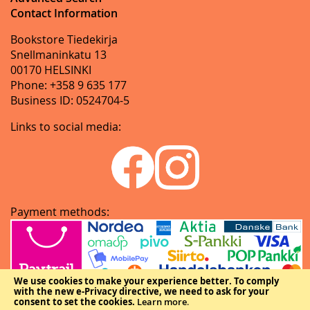
Contact Information
Bookstore Tiedekirja
Snellmaninkatu 13
00170 HELSINKI
Phone: +358 9 635 177
Business ID: 0524704-5
Links to social media:
Payment methods:
We use cookies to make your experience better.
To comply
with the new e-Privacy directive, we need to ask for your
consent to set the cookies.
Learn more
.