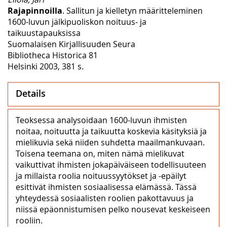
Rajapinnoilla
. Sallitun ja kielletyn määritteleminen
1600-luvun jälkipuoliskon noituus- ja
taikuustapauksissa
Suomalaisen Kirjallisuuden Seura
Bibliotheca Historica 81
Helsinki 2003, 381 s.
Details
Teoksessa analysoidaan 1600-luvun ihmisten
noitaa, noituutta ja taikuutta koskevia käsityksiä ja
mielikuvia sekä niiden suhdetta maailmankuvaan.
Toisena teemana on, miten nämä mielikuvat
vaikuttivat ihmisten jokapäiväiseen todellisuuteen
ja millaista roolia noituussyytökset ja -epäilyt
esittivät ihmisten sosiaalisessa elämässä. Tässä
yhteydessä sosiaalisten roolien pakottavuus ja
niissä epäonnistumisen pelko nousevat keskeiseen
rooliin.