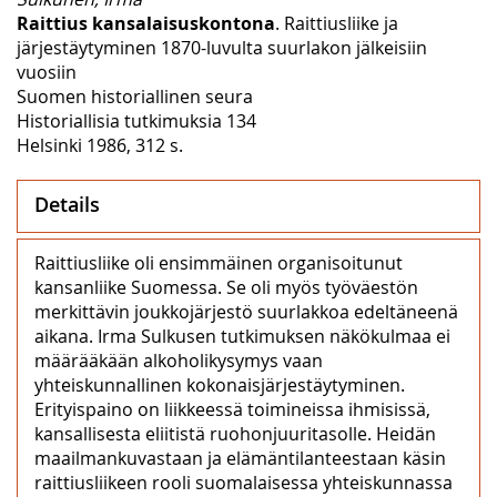
Raittius kansalaisuskontona
. Raittiusliike ja
järjestäytyminen 1870-luvulta suurlakon jälkeisiin
vuosiin
Suomen historiallinen seura
Historiallisia tutkimuksia 134
Helsinki 1986, 312 s.
Details
Raittiusliike oli ensimmäinen organisoitunut
kansanliike Suomessa. Se oli myös työväestön
merkittävin joukkojärjestö suurlakkoa edeltäneenä
aikana. Irma Sulkusen tutkimuksen näkökulmaa ei
määrääkään alkoholikysymys vaan
yhteiskunnallinen kokonaisjärjestäytyminen.
Erityispaino on liikkeessä toimineissa ihmisissä,
kansallisesta eliitistä ruohonjuuritasolle. Heidän
maailmankuvastaan ja elämäntilanteestaan käsin
raittiusliikeen rooli suomalaisessa yhteiskunnassa