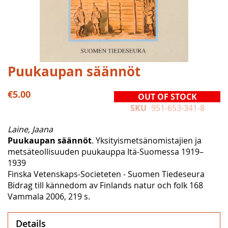
Skip
Puukaupan säännöt
to
the
€5.00
OUT OF STOCK
beginning
SKU
951-653-341-8
of
the
Laine, Jaana
images
Puukaupan säännöt
. Yksityismetsänomistajien ja
gallery
metsäteollisuuden puukauppa Itä-Suomessa 1919–
1939
Finska Vetenskaps-Societeten - Suomen Tiedeseura
Bidrag till kännedom av Finlands natur och folk 168
Vammala 2006, 219 s.
Details