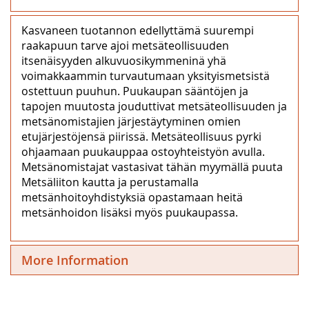
Kasvaneen tuotannon edellyttämä suurempi
raakapuun tarve ajoi metsäteollisuuden
itsenäisyyden alkuvuosikymmeninä yhä
voimakkaammin turvautumaan yksityismetsistä
ostettuun puuhun. Puukaupan sääntöjen ja
tapojen muutosta jouduttivat metsäteollisuuden ja
metsänomistajien järjestäytyminen omien
etujärjestöjensä piirissä. Metsäteollisuus pyrki
ohjaamaan puukauppaa ostoyhteistyön avulla.
Metsänomistajat vastasivat tähän myymällä puuta
Metsäliiton kautta ja perustamalla
metsänhoitoyhdistyksiä opastamaan heitä
metsänhoidon lisäksi myös puukaupassa.
More Information