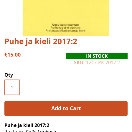
Skip
Puhe ja kieli 2017:2
to
the
€15.00
IN STOCK
beginning
SKU
1217-PK-2017:2
of
the
Qty
images
gallery
Add to Cart
Puhe ja kieli 2017:2
Päätoim.
Soile Loukusa