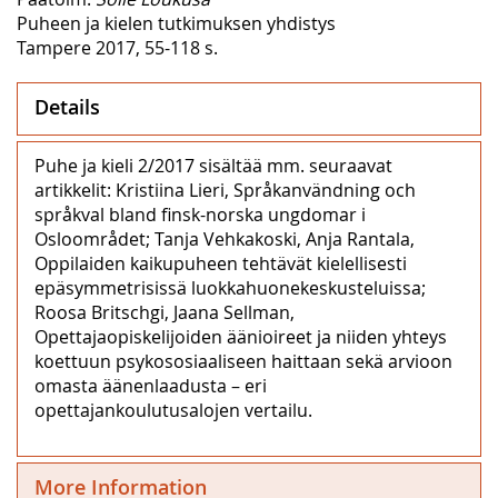
Puheen ja kielen tutkimuksen yhdistys
Tampere 2017, 55-118 s.
Details
Puhe ja kieli 2/2017 sisältää mm. seuraavat
artikkelit: Kristiina Lieri, Språkanvändning och
språkval bland finsk-norska ungdomar i
Osloområdet; Tanja Vehkakoski, Anja Rantala,
Oppilaiden kaikupuheen tehtävät kielellisesti
epäsymmetrisissä luokkahuonekeskusteluissa;
Roosa Britschgi, Jaana Sellman,
Opettajaopiskelijoiden äänioireet ja niiden yhteys
koettuun psykososiaaliseen haittaan sekä arvioon
omasta äänenlaadusta – eri
opettajankoulutusalojen vertailu.
More Information