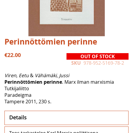
Skip
Perinnöttömien perinne
to
the
€22.00
OUT OF STOCK
beginning
SKU
978-952-5169-78-2
of
the
Viren, Eetu
&
Vähämäki, Jussi
images
Perinnöttömien perinne
. Marx ilman marxismia
gallery
Tutkijaliitto
Paradeigma
Tampere 2011, 230 s.
Details
Teos tarkastelee Karl Marxia poliittisena