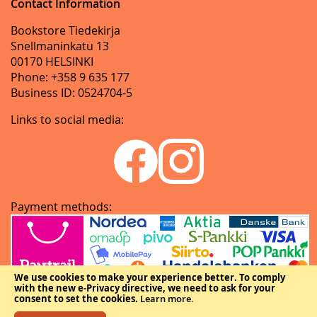
Contact Information
Bookstore Tiedekirja
Snellmaninkatu 13
00170 HELSINKI
Phone: +358 9 635 177
Business ID: 0524704-5
Links to social media:
Payment methods:
We use cookies to make your experience better.
To comply
with the new e-Privacy directive, we need to ask for your
consent to set the cookies.
Learn more
.