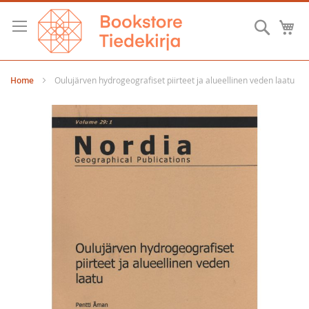
Skip
to
Searc
M
Content
Home
Oulujärven hydrogeografiset piirteet ja alueellinen veden laatu
Skip
to
the
end
of
the
images
gallery