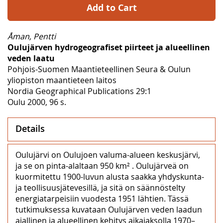
Add to Cart
Åman, Pentti
Oulujärven hydrogeografiset piirteet ja alueellinen
veden laatu
Pohjois-Suomen Maantieteellinen Seura & Oulun
yliopiston maantieteen laitos
Nordia Geographical Publications 29:1
Oulu 2000, 96 s.
Details
Oulujärvi on Oulujoen valuma-alueen keskusjärvi,
ja se on pinta-alaltaan 950 km² . Oulujärveä on
kuormitettu 1900-luvun alusta saakka yhdyskunta-
ja teollisuusjätevesillä, ja sitä on säännöstelty
energiatarpeisiin vuodesta 1951 lähtien. Tässä
tutkimuksessa kuvataan Oulujärven veden laadun
ajallinen ja alueellinen kehitys aikajaksolla 1970–