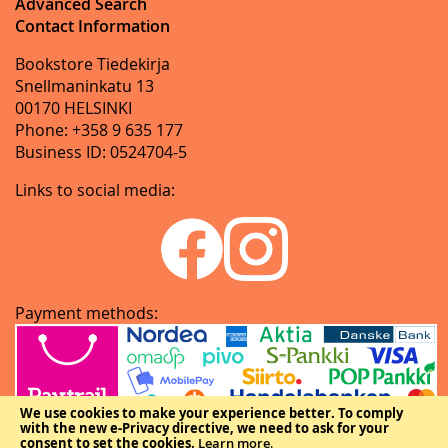
Advanced Search
Contact Information
Bookstore Tiedekirja
Snellmaninkatu 13
00170 HELSINKI
Phone: +358 9 635 177
Business ID: 0524704-5
Links to social media:
Payment methods:
We use cookies to make your experience better.
To comply
with the new e-Privacy directive, we need to ask for your
consent to set the cookies.
Learn more
.