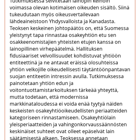
Tutkimuksessa selvitetään lainopin keinoin
voimassa olevan kotimaisen oikeuden sisältö. Siinä
tukeudutaan myös oikeusvertailevaan
lähdeaineistoon Yhdysvalloista ja Kanadasta.
Teoksen keskeinen johtopäätös on, että Suomessa
yleistynyt tapa rinnastaa osakeyhtiön etu sen
osakkeenomistajien yhteisten etujen kanssa on
lainopillinen virhepäätelmä. Hallituksen
fidusiaariset velvollisuudet kohdistuvat yhtiöön
entiteettinä ja ne antavat eräissä olosuhteissa
yhtiön velkojille oikeudellisesti täytäntöönpantavan
suojan entiteetin intressin avulla. Tutkimuksessa
painotetaan yhtiön edun ja
voitontuottamistarkoituksen tärkeää yhteyttä,
mutta todetaan, että modernissa
markkinataloudessa ei voida enää tyytyä näiden
keskeisten osakeyhtiöoikeudellisten periaatteiden
kategoriseen rinnastamiseen. Osakeyhtiölain
yleisperiaatteiden ja vahingonkorvaussäännösten
keskinäiset suhteet ovat olleet epäselvät lain
säätämisestä alkaen. Teoksessa annetaan