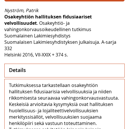
Nyström, Patrik
Osakeyhtiön hallituksen fidusiaariset
velvollisuudet
. Osakeyhtiö- ja
vahingonkorvausoikeudellinen tutkimus
Suomalainen Lakimiesyhdistys
Suomalaisen Lakimiesyhdistyksen julkaisuja. A-sarja
332
Helsinki 2016, VII-XXIX + 374 s.
Details
Tutkimuksessa tarkastellaan osakeyhtiön
hallituksen fidusiaarisia velvollisuuksia ja niiden
rikkomisesta seuraavaa vahingonkorvausvastuuta.
Keskeisiä arvioitavia kysymyksiä ovat hallituksen
huolellisuus- ja lojaliteettivelvollisuuksien
merkityssisällöt, velvollisuuksien suojaama
henkilöpiiri sekä vastuun toteuttaminen.