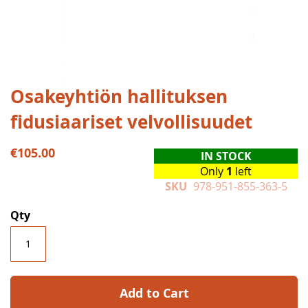
Skip
Osakeyhtiön hallituksen
to
fidusiaariset velvollisuudet
the
beginning
of
€105.00
IN STOCK
the
Only
1
left
images
SKU
978-951-855-363-5
gallery
Qty
Add to Cart