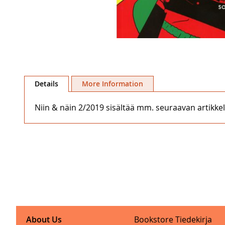
Skip
to
Details
More Information
the
beginning
Niin & näin 2/2019 sisältää mm. seuraavan artikkel
of
the
images
gallery
About Us
Bookstore Tiedekirja