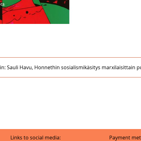
in: Sauli Havu, Honnethin sosialismikäsitys marxilaisittain 
Links to social media:
Payment met