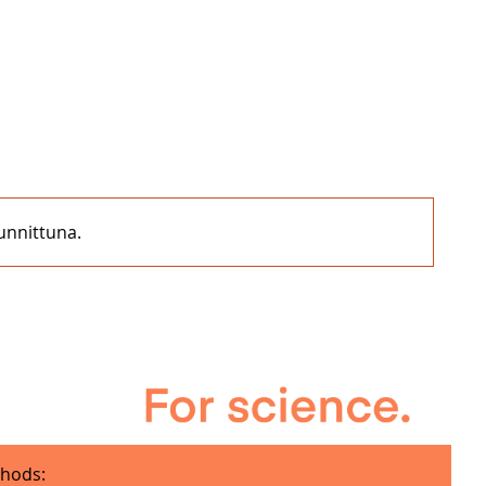
punnittuna.
hods: