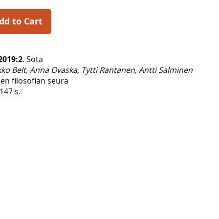
dd to Cart
2019:2
. Sota
kko Belt, Anna Ovaska, Tytti Rantanen, Antti Salminen
en filosofian seura
147 s.