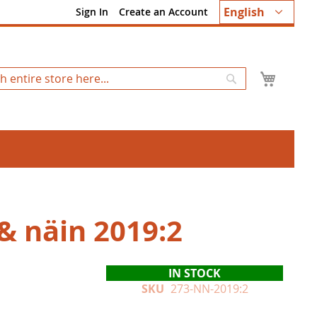
Language
English
Sign In
Create an Account
My Ca
Search
& näin 2019:2
IN STOCK
SKU
273-NN-2019:2