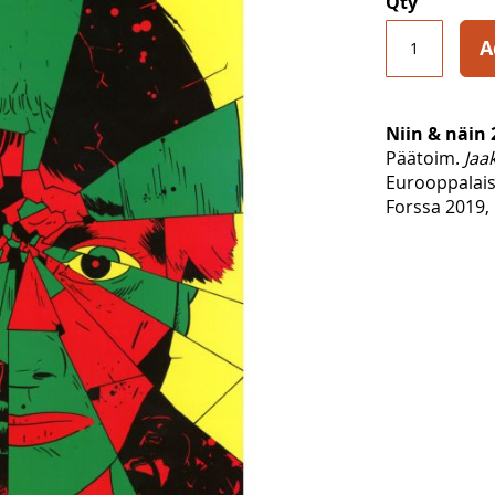
Qty
A
Niin & näin 
Päätoim.
Jaa
Eurooppalais
Forssa 2019, 