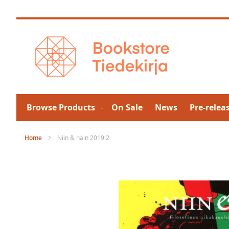
Skip
to
Content
Browse Products
On Sale
News
Pre-relea
Home
Niin & näin 2019:2
Skip
to
the
end
of
the