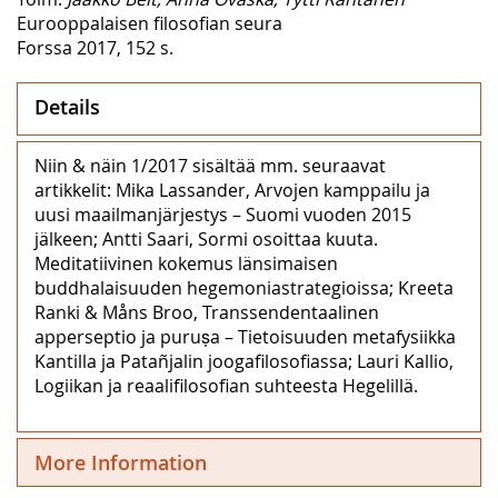
Eurooppalaisen filosofian seura
Forssa 2017, 152 s.
Details
Niin & näin 1/2017 sisältää mm. seuraavat
artikkelit: Mika Lassander, Arvojen kamppailu ja
uusi maailmanjärjestys – Suomi vuoden 2015
jälkeen; Antti Saari, Sormi osoittaa kuuta.
Meditatiivinen kokemus länsimaisen
buddhalaisuuden hegemoniastrategioissa; Kreeta
Ranki & Måns Broo, Transsendentaalinen
apperseptio ja puruṣa – Tietoisuuden metafysiikka
Kantilla ja Patañjalin joogafilosofiassa; Lauri Kallio,
Logiikan ja reaalifilosofian suhteesta Hegelillä.
More Information