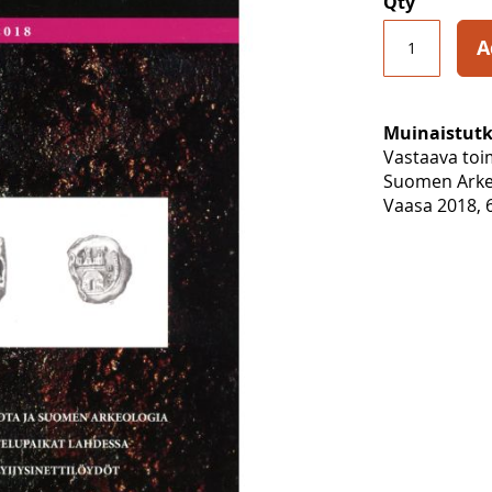
Qty
A
Muinaistutk
Vastaava toi
Suomen Arke
Vaasa 2018, 6