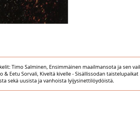
ikkelit: Timo Salminen, Ensimmäinen maailmansota ja sen v
po & Eetu Sorvali, Kiveltä kivelle - Sisällissodan taistelupai
a sekä uusista ja vanhoista lyijysinettilöydöistä.