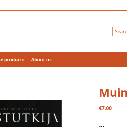
Search
se products
About us
Muin
€7.00