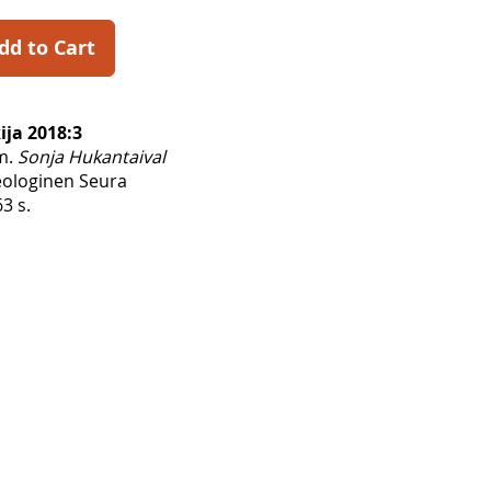
dd to Cart
ija 2018:3
m.
Sonja Hukantaival
ologinen Seura
3 s.