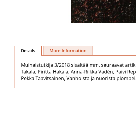
Skip
to
Details
More Information
the
beginning
Muinaistutkija 3/2018 sisältää mm. seuraavat art
of
Takala, Piritta Häkälä, Anna-Riikka Vadén, Päivi Re
the
Pekka Taavitsainen, Vanhoista ja nuorista plombeist
images
gallery