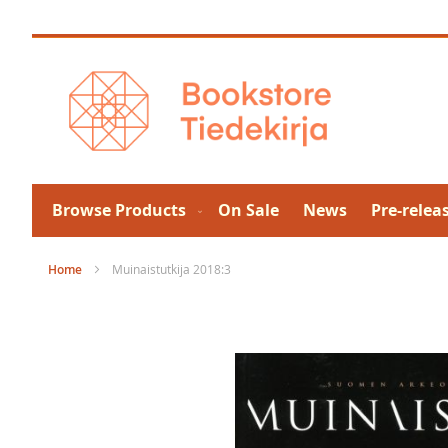
Skip
to
Content
Browse Products
On Sale
News
Pre-relea
Home
Muinaistutkija 2018:3
Skip
to
the
end
of
the