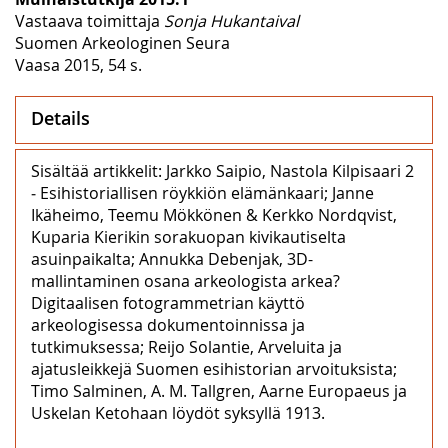
Vastaava toimittaja
Sonja Hukantaival
Suomen Arkeologinen Seura
Vaasa 2015, 54 s.
Details
Sisältää artikkelit: Jarkko Saipio, Nastola Kilpisaari 2
‒ Esihistoriallisen röykkiön elämänkaari; Janne
Ikäheimo, Teemu Mökkönen & Kerkko Nordqvist,
Kuparia Kierikin sorakuopan kivikautiselta
asuinpaikalta; Annukka Debenjak, 3D-
mallintaminen osana arkeologista arkea?
Digitaalisen fotogrammetrian käyttö
arkeologisessa dokumentoinnissa ja
tutkimuksessa; Reijo Solantie, Arveluita ja
ajatusleikkejä Suomen esihistorian arvoituksista;
Timo Salminen, A. M. Tallgren, Aarne Europaeus ja
Uskelan Ketohaan löydöt syksyllä 1913.