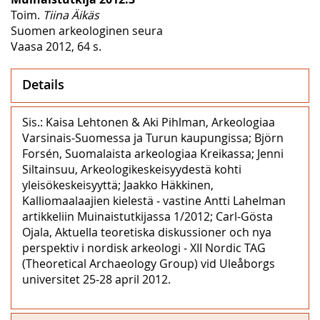
Toim.
Tiina Äikäs
Suomen arkeologinen seura
Vaasa 2012, 64 s.
Details
Sis.: Kaisa Lehtonen & Aki Pihlman, Arkeologiaa
Varsinais-Suomessa ja Turun kaupungissa; Björn
Forsén, Suomalaista arkeologiaa Kreikassa; Jenni
Siltainsuu, Arkeologikeskeisyydestä kohti
yleisökeskeisyyttä; Jaakko Häkkinen,
Kalliomaalaajien kielestä ‒ vastine Antti Lahelman
artikkeliin Muinaistutkijassa 1/2012; Carl-Gösta
Ojala, Aktuella teoretiska diskussioner och nya
perspektiv i nordisk arkeologi ‒ XII Nordic TAG
(Theoretical Archaeology Group) vid Uleåborgs
universitet 25‒28 april 2012.