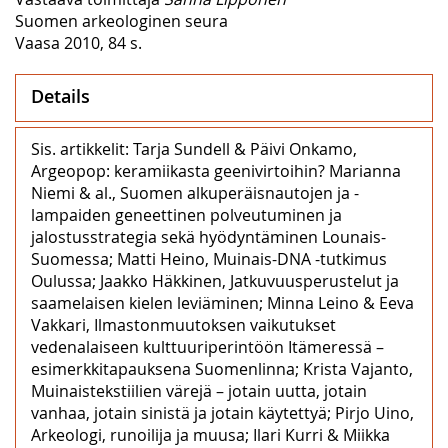
Suomen arkeologinen seura
Vaasa 2010, 84 s.
Details
Sis. artikkelit: Tarja Sundell & Päivi Onkamo,
Argeopop: keramiikasta geenivirtoihin? Marianna
Niemi & al., Suomen alkuperäisnautojen ja -
lampaiden geneettinen polveutuminen ja
jalostusstrategia sekä hyödyntäminen Lounais-
Suomessa; Matti Heino, Muinais-DNA -tutkimus
Oulussa; Jaakko Häkkinen, Jatkuvuusperustelut ja
saamelaisen kielen leviäminen; Minna Leino & Eeva
Vakkari, Ilmastonmuutoksen vaikutukset
vedenalaiseen kulttuuriperintöön Itämeressä –
esimerkkitapauksena Suomenlinna; Krista Vajanto,
Muinaistekstiilien värejä – jotain uutta, jotain
vanhaa, jotain sinistä ja jotain käytettyä; Pirjo Uino,
Arkeologi, runoilija ja muusa; Ilari Kurri & Miikka