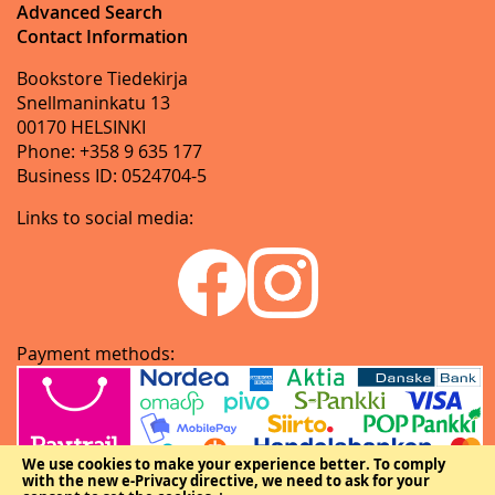
Advanced Search
Contact Information
Bookstore Tiedekirja
Snellmaninkatu 13
00170 HELSINKI
Phone: +358 9 635 177
Business ID: 0524704-5
Links to social media:
Payment methods:
We use cookies to make your experience better.
To comply
with the new e-Privacy directive, we need to ask for your