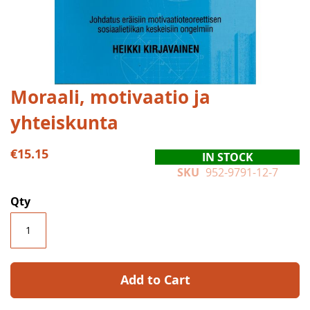
Skip
Moraali, motivaatio ja
to
yhteiskunta
the
beginning
of
€15.15
IN STOCK
the
SKU
952-9791-12-7
images
gallery
Qty
Add to Cart