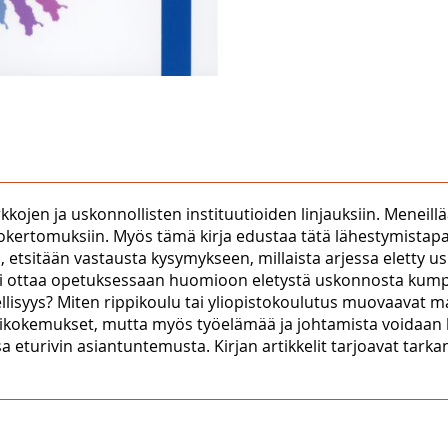
irkkojen ja uskonnollisten instituutioiden linjauksiin. Mene
okertomuksiin. Myös tämä kirja edustaa tätä lähestymistapa
 etsitään vastausta kysymykseen, millaista arjessa eletty
i ottaa opetuksessaan huomioon eletystä uskonnosta kumpu
gellisyys? Miten rippikoulu tai yliopistokoulutus muovaavat 
polvikokemukset, mutta myös työelämää ja johtamista voidaa
sa eturivin asiantuntemusta. Kirjan artikkelit tarjoavat ta