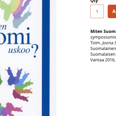
Qty
A
Miten Suom
symposiumiss
Toim.
Joona 
Suomalainen 
Suomalaisen T
Vantaa 2016, 