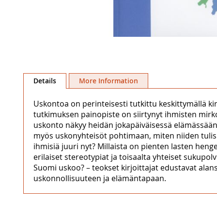
Skip
to
Details
More Information
the
beginning
Uskontoa on perinteisesti tutkittu keskittymällä k
of
tutkimuksen painopiste on siirtynyt ihmisten mirk
the
uskonto näkyy heidän jokapäiväisessä elämässään,
images
myös uskonyhteisöt pohtimaan, miten niiden tulis
gallery
ihmisiä juuri nyt? Millaista on pienten lasten hen
erilaiset stereotypiat ja toisaalta yhteiset suku
Suomi uskoo? – teokset kirjoittajat edustavat alan
uskonnollisuuteen ja elämäntapaan.