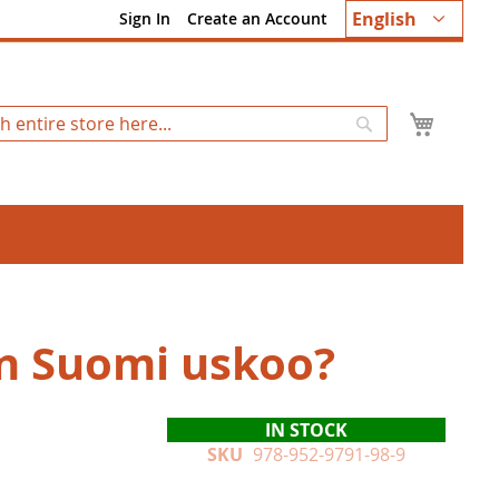
Language
English
Sign In
Create an Account
My Ca
Search
n Suomi uskoo?
IN STOCK
SKU
978-952-9791-98-9