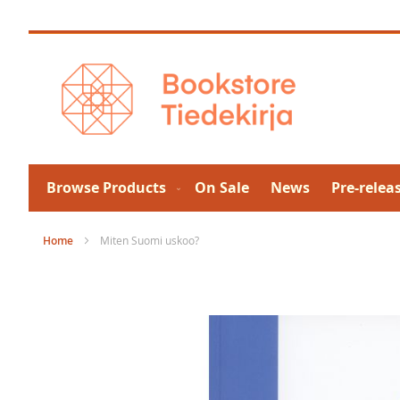
Skip
to
Content
Browse Products
On Sale
News
Pre-relea
Home
Miten Suomi uskoo?
Skip
to
the
end
of
the