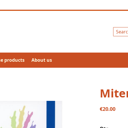
Search
se products
About us
Mite
€20.00