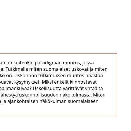
illään on kuitenkin paradigman muutos, jossa
a. Tutkimalla miten suomalaiset uskovat ja miten
 usko on. Uskonnon tutkimuksen muutos haastaa
avat kysymykset. Miksi enkelit kiinnostavat
maailmankuvaa? Uskollisuutta värittävät yhtäältä
n lähestyä uskonnollisuuden näkökulmasta. Miten
rkan ja ajankohtaisen näkökulman suomalaiseen