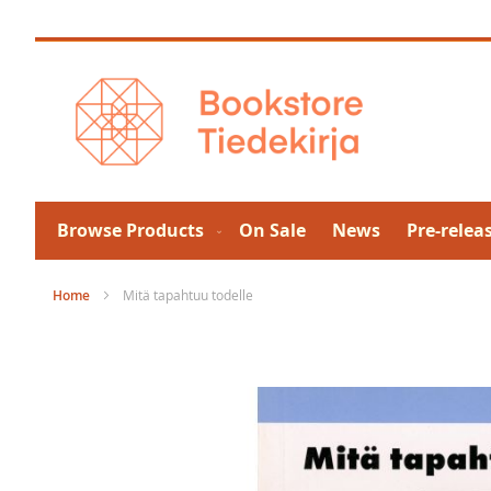
Skip
to
Content
Browse Products
On Sale
News
Pre-relea
Home
Mitä tapahtuu todelle
Skip
to
the
end
of
the