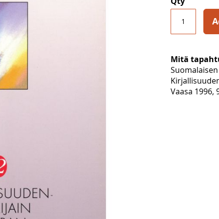
Qty
A
Mitä tapaht
Suomalaisen 
Kirjallisuude
Vaasa 1996, 9