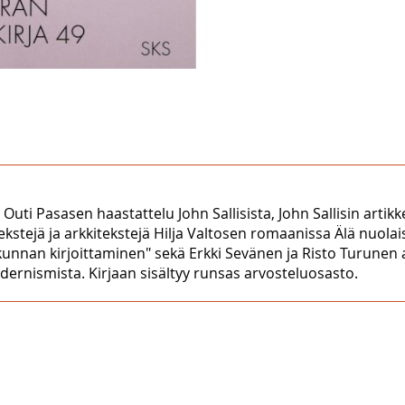
 Outi Pasasen haastattelu John Sallisista, John Sallisin artikk
ekstejä ja arkkitekstejä Hilja Valtosen romaanissa Älä nuola
sakunnan kirjoittaminen" sekä Erkki Sevänen ja Risto Turune
ernismista. Kirjaan sisältyy runsas arvosteluosasto.