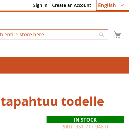
Language
English
Sign In
Create an Account
My Ca
Search
 tapahtuu todelle
IN STOCK
SKU
951-717-948-0