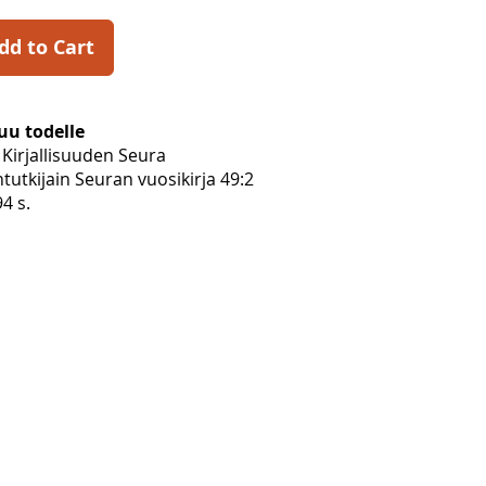
dd to Cart
uu todelle
Kirjallisuuden Seura
ntutkijain Seuran vuosikirja 49:2
4 s.