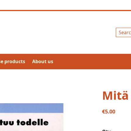
Search
se products
About us
Mitä
€5.00