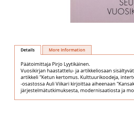
Skip
to
Details
More Information
the
beginning
Päätoimittaja Pirjo Lyytikäinen.
of
Vuosikirjan haastattelu- ja artikkeliosaan sisältyvät
the
artikkeli "Ketun kertomus. Kulttuurikoodeja, intert
images
-osastossa Auli Viikari kirjoittaa aiheenaan "Kan
gallery
järjestelmätutkimuksesta, modernisaatiosta ja mod