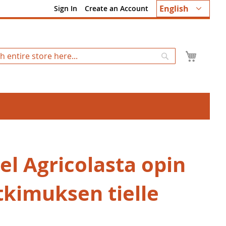
Language
English
Sign In
Create an Account
My Ca
Search
el Agricolasta opin
tkimuksen tielle