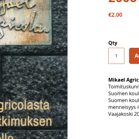
€2.00
Qty
A
Mikael Agric
Toimituskunn
Suomen koulu
Suomen kouluh
menneisyys 
Vaajakoski 20