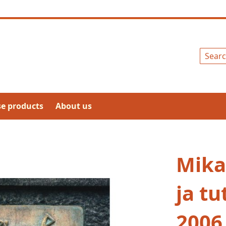
Search
se products
About us
Mika
ja tu
2006