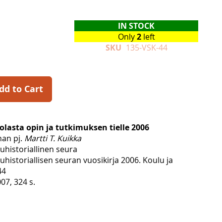
IN STOCK
Only
2
left
SKU
135-VSK-44
dd to Cart
olasta opin ja tutkimuksen tielle 2006
an pj.
Martti T. Kuikka
historiallinen seura
istoriallisen seuran vuosikirja 2006. Koulu ja
44
07, 324 s.