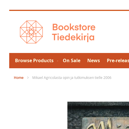
Skip
to
Content
Browse Products
On Sale
News
Pre-relea
Home
Mikael Agricolasta opin ja tutkimuksen tielle 2006
Skip
to
the
end
of
the