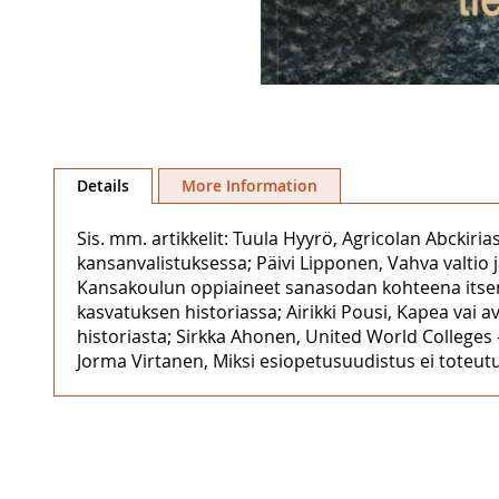
Skip
to
Details
More Information
the
beginning
Sis. mm. artikkelit: Tuula Hyyrö, Agricolan Abckiri
of
kansanvalistuksessa; Päivi Lipponen, Vahva valtio 
the
Kansakoulun oppiaineet sanasodan kohteena itsenäi
images
kasvatuksen historiassa; Airikki Pousi, Kapea vai
gallery
historiasta; Sirkka Ahonen, United World Colleges 
Jorma Virtanen, Miksi esiopetusuudistus ei toteut