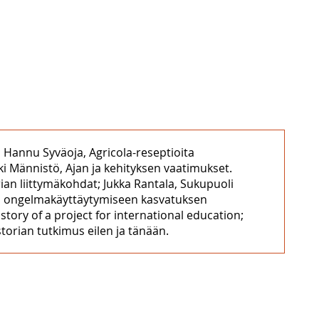
n; Hannu Syväoja, Agricola-reseptioita
ki Männistö, Ajan ja kehityksen vaatimukset.
an liittymäkohdat; Jukka Rantala, Sukupuoli
iden ongelmakäyttäytymiseen kasvatuksen
tory of a project for international education;
torian tutkimus eilen ja tänään.