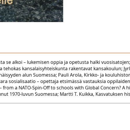
asta se alkoi – lukemisen oppia ja opetusta halki vuosisatoje
ja tehokas kansalaisyhteiskunta rakentavat kansakoulun; Jyr
syyden alun Suomessa; Pauli Arola, Kirkko- ja kouluhistori
 avara sosialisaatio – opettaja etsimässä vastauksia oppila
– from a NATO-Spin-Off to schools with Global Concern? A his
unut 1970-luvun Suomessa; Martti T. Kuikka, Kasvatuksen his