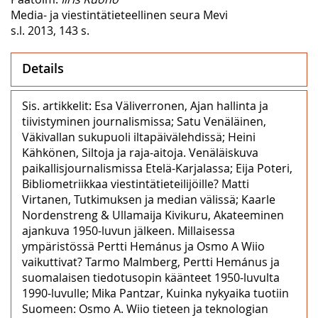
Media- ja viestintätieteellinen seura Mevi
s.l. 2013, 143 s.
Details
Sis. artikkelit: Esa Väliverronen, Ajan hallinta ja
tiivistyminen journalismissa; Satu Venäläinen,
Väkivallan sukupuoli iltapäivälehdissä; Heini
Kähkönen, Siltoja ja raja-aitoja. Venäläiskuva
paikallisjournalismissa Etelä-Karjalassa; Eija Poteri,
Bibliometriikkaa viestintätieteilijöille? Matti
Virtanen, Tutkimuksen ja median välissä; Kaarle
Nordenstreng & Ullamaija Kivikuru, Akateeminen
ajankuva 1950-luvun jälkeen. Millaisessa
ympäristössä Pertti Hemánus ja Osmo A Wiio
vaikuttivat? Tarmo Malmberg, Pertti Hemánus ja
suomalaisen tiedotusopin käänteet 1950-luvulta
1990-luvulle; Mika Pantzar, Kuinka nykyaika tuotiin
Suomeen: Osmo A. Wiio tieteen ja teknologian