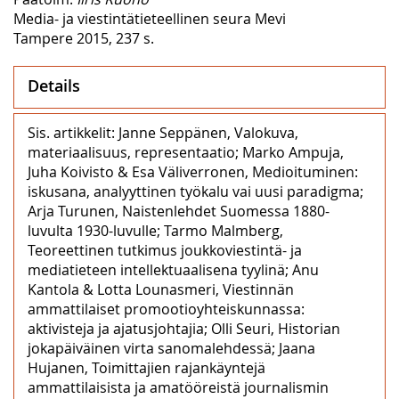
Media- ja viestintätieteellinen seura Mevi
Tampere 2015, 237 s.
Details
Sis. artikkelit: Janne Seppänen, Valokuva,
materiaalisuus, representaatio; Marko Ampuja,
Juha Koivisto & Esa Väliverronen, Medioituminen:
iskusana, analyyttinen työkalu vai uusi paradigma;
Arja Turunen, Naistenlehdet Suomessa 1880-
luvulta 1930-luvulle; Tarmo Malmberg,
Teoreettinen tutkimus joukkoviestintä- ja
mediatieteen intellektuaalisena tyylinä; Anu
Kantola & Lotta Lounasmeri, Viestinnän
ammattilaiset promootioyhteiskunnassa:
aktivisteja ja ajatusjohtajia; Olli Seuri, Historian
jokapäiväinen virta sanomalehdessä; Jaana
Hujanen, Toimittajien rajankäyntejä
ammattilaisista ja amatööreistä journalismin