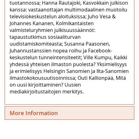
tuotannossa; Hanna Rautajoki, Kasvokkain julkison
kanssa: vastaanottajan multimodaalinen muotoilu
televisiokeskustelun aloituksissa; Juho Vesa &
Johannes Kananen, Kolmikantaisten
valmisteluryhmien julkisuussäännöt:
tapaustutkimus sosiaaliturvan
uudistamiskomiteasta; Susanna Paasonen,
Juhannustanssien nopea roihu ja Facebook-
keskustelun tunneintensiteetit; Ville Kumpu, Kaikki
yhdessä yhteisen ilmaston puolesta? Yksimielisyys
ja erimielisyys Helsingin Sanomien ja Ilta-Sanomien
ilmastokokousuutisoinnissa; Outi Kallionpää, Mitä
on uusi kirjoittaminen? Uusien
mediakirjoitustaitojen merkitys.
More Information