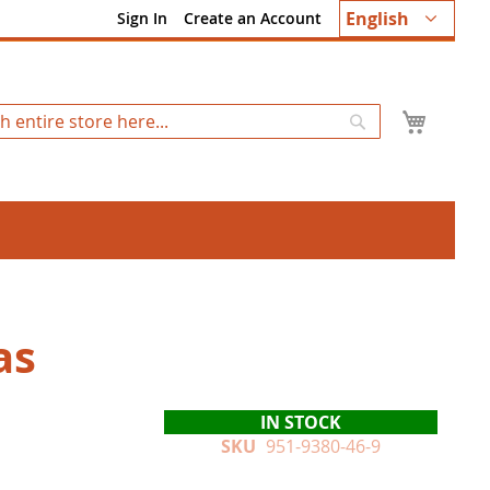
Language
English
Sign In
Create an Account
My Ca
Search
as
IN STOCK
SKU
951-9380-46-9