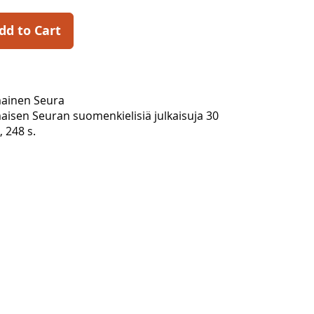
dd to Cart
ainen Seura
isen Seuran suomenkielisiä julkaisuja 30
, 248 s.