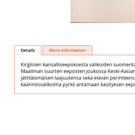
Skip
to
Details
More Information
the
beginning
Kirgiisien kansalliseepoksesta valikoiden suomen
of
Maailman suurten eeposten joukossa Keski-Aasian k
the
jättiläismäisen laajuutensa sekä elävän perinteens
images
käännösvalikoima pyrkii antamaan käsityksen eep
gallery