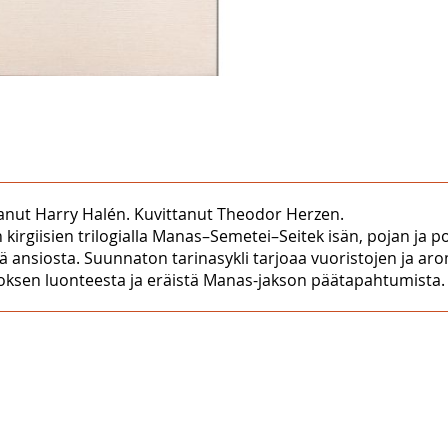
tanut Harry Halén. Kuvittanut Theodor Herzen.
irgiisien trilogialla Manas–Semetei–Seitek isän, pojan ja 
ä ansiosta. Suunnaton tarinasykli tarjoaa vuoristojen ja ar
oksen luonteesta ja eräistä Manas-jakson päätapahtumista.