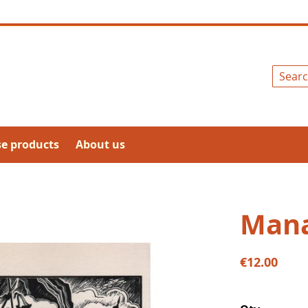
Search
se products
About us
Man
€12.00