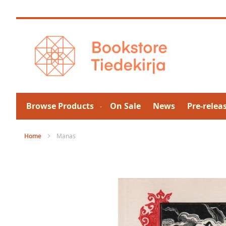
Skip
to
Content
Browse Products
On Sale
News
Pre-relea
Home
Manas
Skip
to
the
end
of
the